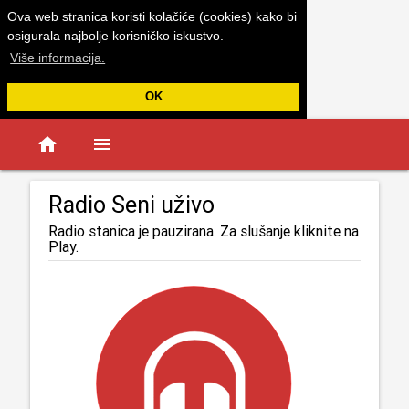
Ova web stranica koristi kolačiće (cookies) kako bi
osigurala najbolje korisničko iskustvo.
Više informacija.
OK
home
menu
Radio Seni uživo
Radio stanica je pauzirana. Za slušanje kliknite na
Play.