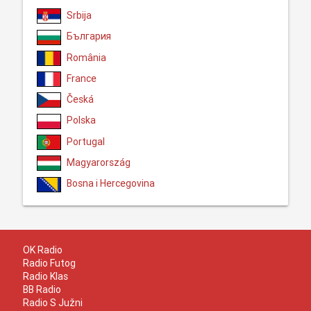
Srbija
България
România
France
Česká
Polska
Portugal
Magyarország
Bosna i Hercegovina
OK Radio
Radio Futog
Radio Klas
BB Radio
Radio S Južni