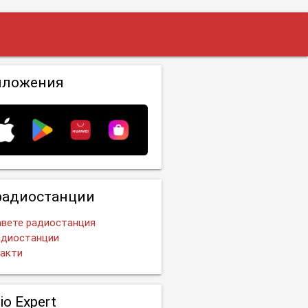
иложения
радиостанции
вете радиостанция
адиостанции
акти
io Expert