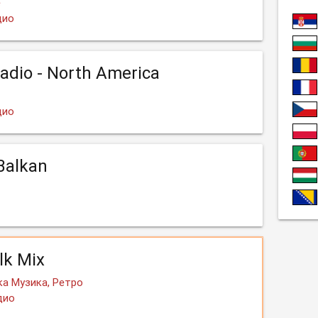
е
дио
adio - North America
дио
Balkan
lk Mix
а Музика, Ретро
дио