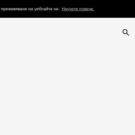
о преживяване на уебсайта ни.
Научете повече.
search