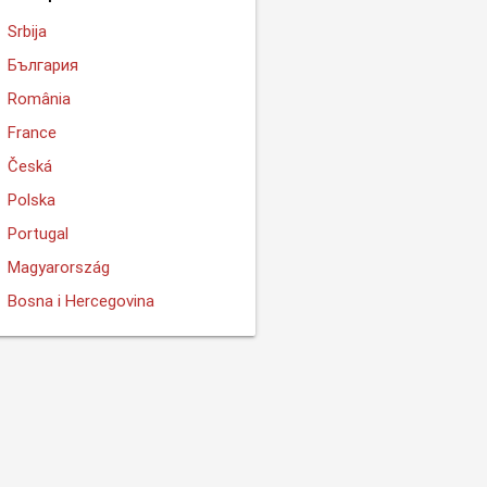
Srbija
България
România
France
Česká
Polska
Portugal
Magyarország
Bosna i Hercegovina