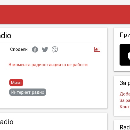
adio
Пр
Сподели:
В момента радиостанцията не работи.
За 
Микс
Интернет радио
Доба
За р
Конт
adio
Rad