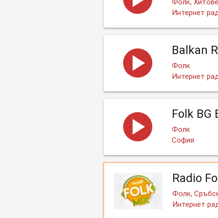
Фолк, Хитов
Интернет ра
Balkan R
Фолк
Интернет ра
Folk BG 
Фолк
София
Radio Fo
Фолк, Сръбск
Интернет ра