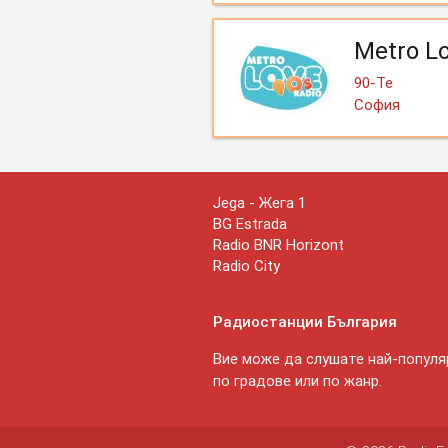
Metro L
90-Те
София
Jega - Жега 1
BG Estrada
Radio BNR Horizont
Radio City
Радиостанции България
Вие може да слушате най-популяр
по градове или по жанр.