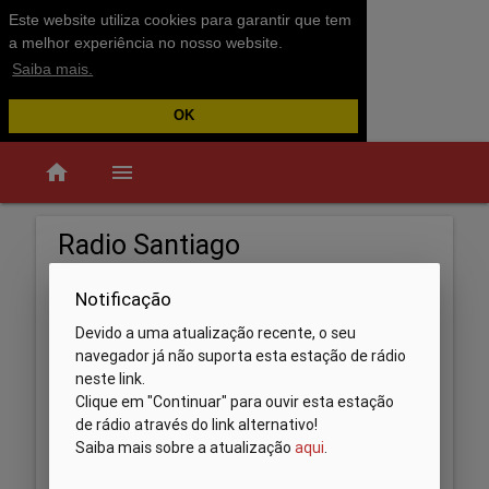
Este website utiliza cookies para garantir que tem
a melhor experiência no nosso website.
Saiba mais.
OK
home
menu
Radio Santiago
Notificação
Devido a uma atualização recente, o seu
navegador já não suporta esta estação de rádio
neste link.
Clique em "Continuar" para ouvir esta estação
de rádio através do link alternativo!
Saiba mais sobre a atualização
aqui
.