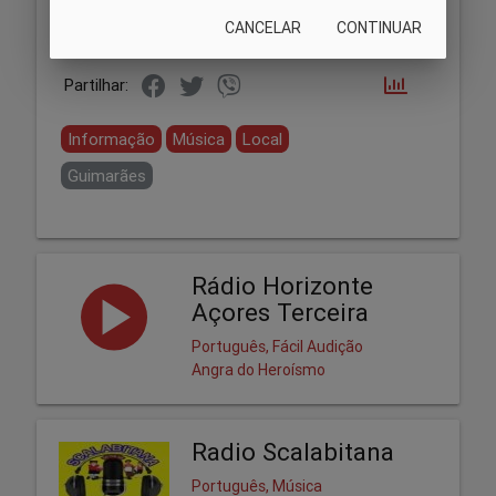
CANCELAR
CONTINUAR
Partilhar:
Informação
Música
Local
Guimarães
Rádio Horizonte
Açores Terceira
Português, Fácil Audição
Angra do Heroísmo
Radio Scalabitana
Português, Música