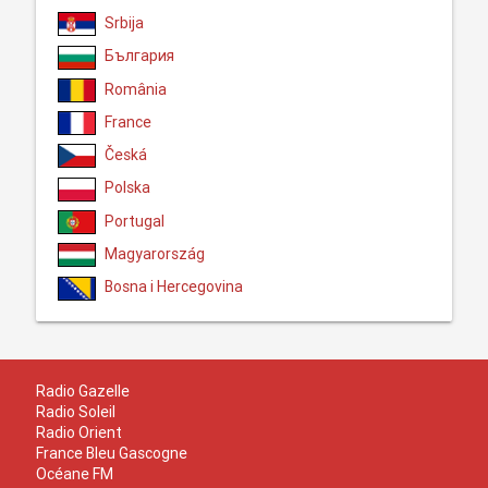
Srbija
България
România
France
Česká
Polska
Portugal
Magyarország
Bosna i Hercegovina
Radio Gazelle
Radio Soleil
Radio Orient
France Bleu Gascogne
Océane FM