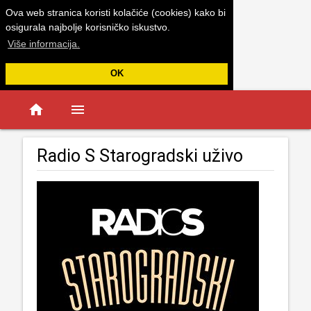
Ova web stranica koristi kolačiće (cookies) kako bi
osigurala najbolje korisničko iskustvo.
Više informacija.
OK
home
menu
Radio S Starogradski uživo