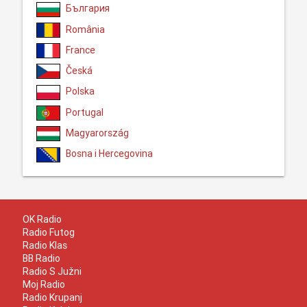
България
România
France
Česká
Polska
Portugal
Magyarország
Bosna i Hercegovina
OK Radio
Radio Futog
Radio Klas
BB Radio
Radio S Južni
Moj Radio
Radio Krupanj