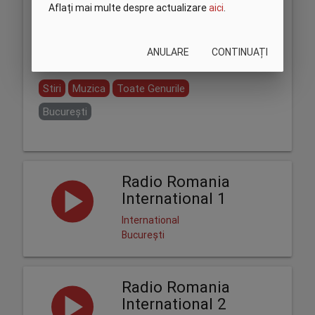
Aflați mai multe despre actualizare
aici
.
ANULARE
CONTINUAȚI
Partajează:
Stiri
Muzica
Toate Genurile
București
Radio Romania
International 1
International
București
Radio Romania
International 2