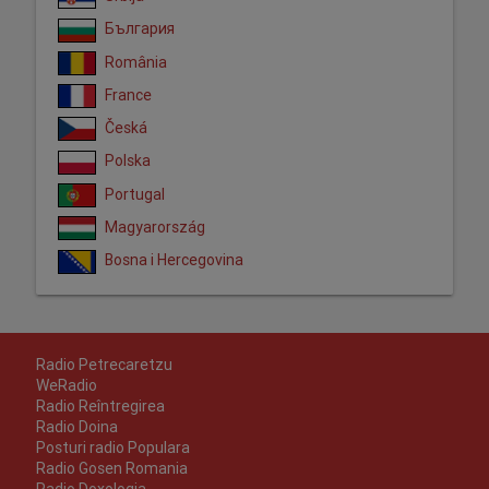
България
România
France
Česká
Polska
Portugal
Magyarország
Bosna i Hercegovina
Radio Petrecaretzu
WeRadio
Radio Reîntregirea
Radio Doina
Posturi radio Populara
Radio Gosen Romania
Radio Doxologia