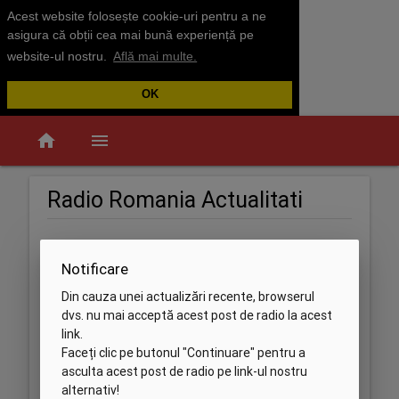
Acest website folosește cookie-uri pentru a ne
asigura că obții cea mai bună experiență pe
website-ul nostru.
Află mai multe.
OK
home
menu
Radio Romania Actualitati
Notificare
Din cauza unei actualizări recente, browserul
dvs. nu mai acceptă acest post de radio la acest
link.
Faceți clic pe butonul "Continuare" pentru a
asculta acest post de radio pe link-ul nostru
alternativ!