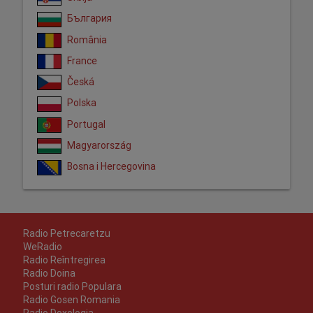
България
România
France
Česká
Polska
Portugal
Magyarország
Bosna i Hercegovina
Radio Petrecaretzu
WeRadio
Radio Reîntregirea
Radio Doina
Posturi radio Populara
Radio Gosen Romania
Radio Doxologia