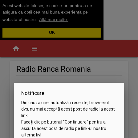
Acest website folosește cookie-uri pentru a ne
asigura că obții cea mai bună experiență pe
website-ul nostru.
Află mai multe.
OK
home
menu
Radio Ranca Romania
Notificare
Din cauza unei actualizări recente, browserul
dvs. nu mai acceptă acest post de radio la acest
link.
Faceți clic pe butonul "Continuare" pentru a
asculta acest post de radio pe link-ul nostru
alternativ!