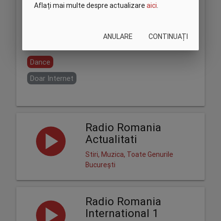
Aflați mai multe despre actualizare
aici
.
ANULARE
CONTINUAȚI
Partajează:
Dance
Doar Internet
Radio Romania
Actualitati
Stiri, Muzica, Toate Genurile
București
Radio Romania
International 1