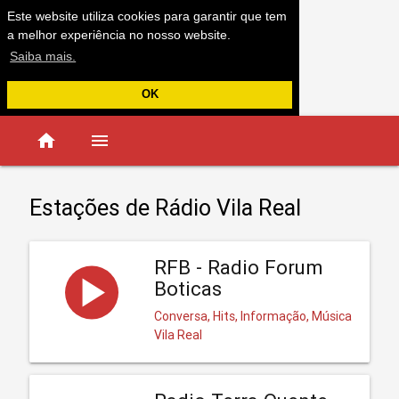
Este website utiliza cookies para garantir que tem
a melhor experiência no nosso website.
Saiba mais.
OK
home
menu
Estações de Rádio Vila Real
RFB - Radio Forum
Boticas
Conversa, Hits, Informação, Música
Vila Real