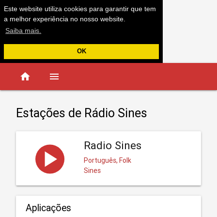
Este website utiliza cookies para garantir que tem
a melhor experiência no nosso website.
Saiba mais.
OK
home
menu
Estações de Rádio Sines
Radio Sines
Português, Folk
Sines
Aplicações