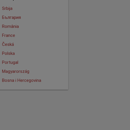
Srbija
България
România
France
Česká
Polska
Portugal
Magyarország
Bosna i Hercegovina