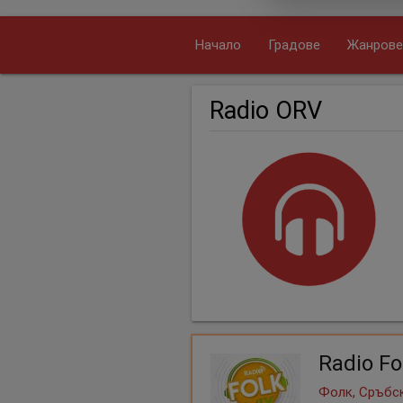
Начало
Градове
Жанрове
Radio ORV
Radio Fo
Фолк, Сръбск