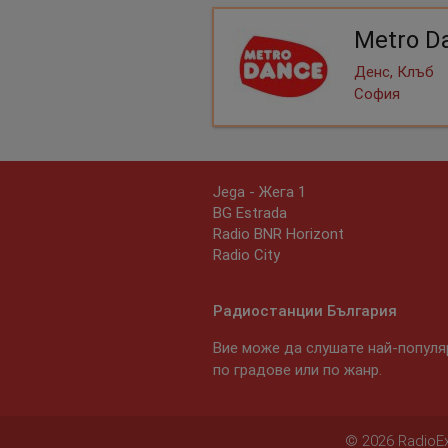
Metro D
Денс, Клъб
София
Jega - Жега 1
BG Estrada
Radio BNR Horizont
Radio City
Радиостанции България
Вие може да слушате най-популяр
по градове или по жанр.
© 2026 RadioExp