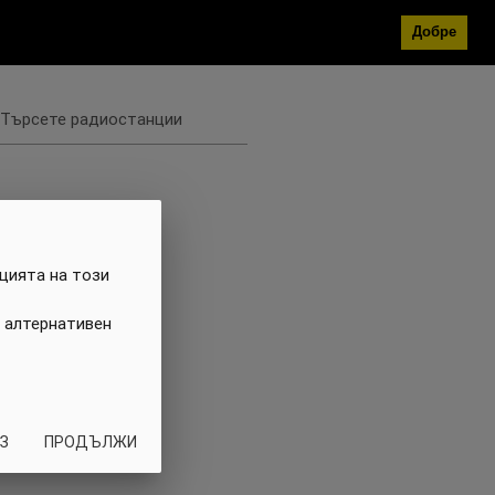
Добре
Търсете радиостанции
цията на този
 алтернативен
З
ПРОДЪЛЖИ