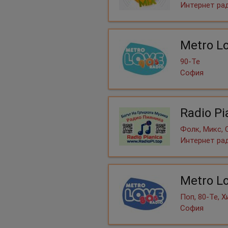
Интернет ра
Metro L
90-Те
София
Radio P
Фолк, Микс, 
Интернет ра
Metro L
Поп, 80-Те, 
София