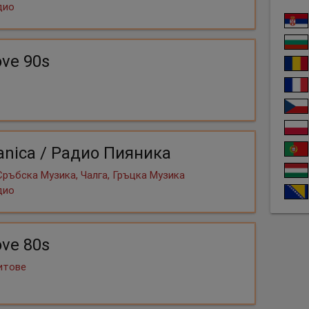
дио
ove 90s
ianica / Радио Пияника
Сръбска Музика, Чалга, Гръцка Музика
дио
ove 80s
Хитове