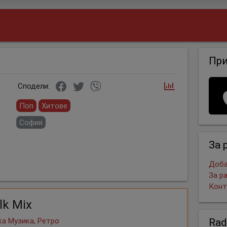
Пр
Сподели:
Поп
Хитове
София
За 
Доба
За р
Конт
lk Mix
Rad
а Музика, Ретро