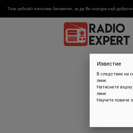
Този уебсайт използва бисквитки, за да Ви осигури най-доброт
Известие
В следствие на 
линк.
Натиснете върху
линк
Научете повече 