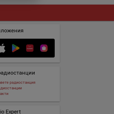
иложения
радиостанции
вете радиостанция
адиостанции
акти
io Expert