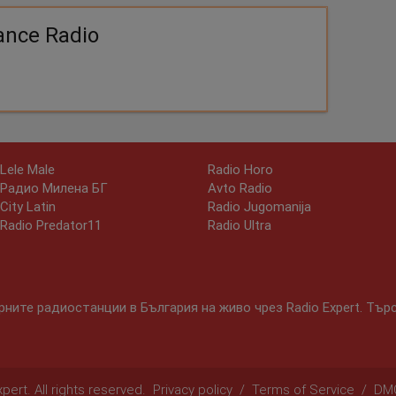
ance Radio
Lele Male
Radio Horo
Радио Милена БГ
Avto Radio
City Latin
Radio Jugomanija
Radio Predator11
Radio Ultra
ните радиостанции в България на живо чрез Radio Expert. Тър
ert. All rights reserved.
Privacy policy
/
Terms of Service
/
DM