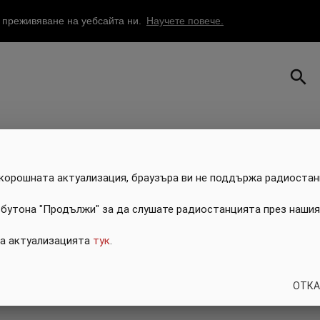
о преживяване на уебсайта ни.
Научете повече.
search
скорошната актуализация, браузъра ви не поддържа радиостан
 бутона "Продължи" за да слушате радиостанцията през нашия
за актуализацията
тук
.
ОТКА