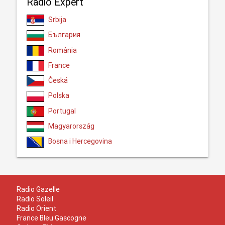
Radio Expert
Srbija
България
România
France
Česká
Polska
Portugal
Magyarország
Bosna i Hercegovina
Radio Gazelle
Radio Soleil
Radio Orient
France Bleu Gascogne