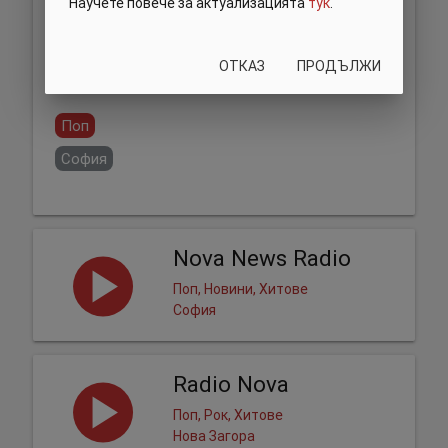
Научете повече за актуализацията
тук
.
ОТКАЗ
ПРОДЪЛЖИ
Сподели:
Поп
София
Nova News Radio
Поп, Новини, Хитове
София
Radio Nova
Поп, Рок, Хитове
Нова Загора