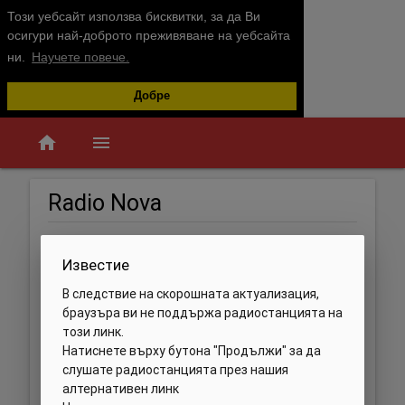
Този уебсайт използва бисквитки, за да Ви
осигури най-доброто преживяване на уебсайта
ни.
Научете повече.
Добре
home
menu
Radio Nova
Известие
В следствие на скорошната актуализация,
браузъра ви не поддържа радиостанцията на
този линк.
Натиснете върху бутона "Продължи" за да
слушате радиостанцията през нашия
алтернативен линк