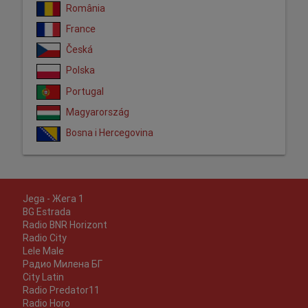
România
France
Česká
Polska
Portugal
Magyarország
Bosna i Hercegovina
Jega - Жега 1
BG Estrada
Radio BNR Horizont
Radio City
Lele Male
Радио Милена БГ
City Latin
Radio Predator11
Radio Horo