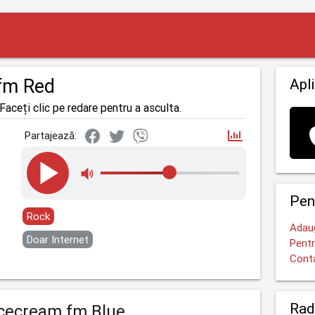
fm Red
Apli
Faceți clic pe redare pentru a asculta.
Partajează:
Pen
Rock
Adaug
Doar Internet
Pentr
Cont
Rad
cecream.fm Blue