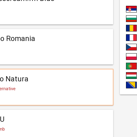
io Romania
o Natura
ernative
LU
Rnb