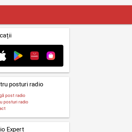
cații
tru posturi radio
ă post radio
u posturi radio
act
io Expert