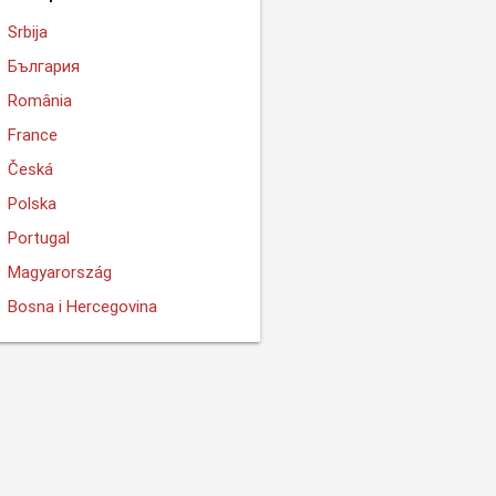
Srbija
България
România
France
Česká
Polska
Portugal
Magyarország
Bosna i Hercegovina