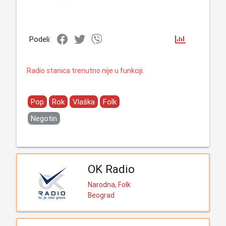
Podeli:
Radio stanica trenutno nije u funkciji.
Pop
Rok
Vlaška
Folk
Negotin
OK Radio
Narodna, Folk
Beograd