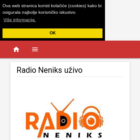
Ova web stranica koristi kolačiće (cookies) kako bi
osigurala najbolje korisničko iskustvo.
Više informacija.
OK
home
menu
Radio Neniks uživo