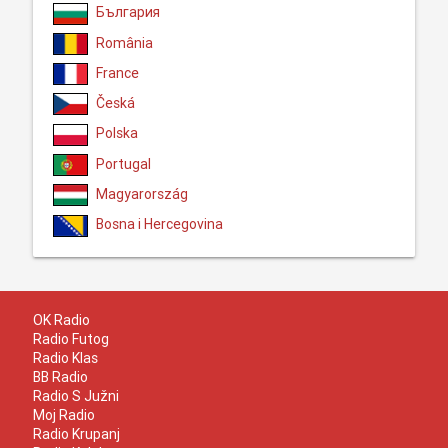
България
România
France
Česká
Polska
Portugal
Magyarország
Bosna i Hercegovina
OK Radio
Radio Futog
Radio Klas
BB Radio
Radio S Južni
Moj Radio
Radio Krupanj