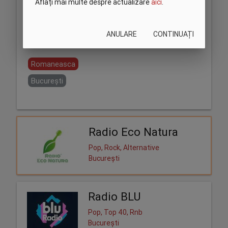
Aflați mai multe despre actualizare
aici
.
ANULARE
CONTINUAȚI
Partajează:
Romaneasca
București
Radio Eco Natura
Pop, Rock, Alternative
București
Radio BLU
Pop, Top 40, Rnb
București