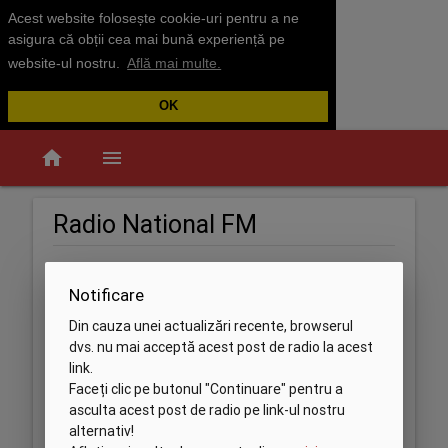
Acest website folosește cookie-uri pentru a ne
asigura că obții cea mai bună experiență pe
website-ul nostru.
Află mai multe.
OK
home
menu
Radio National FM
Notificare
Din cauza unei actualizări recente, browserul
dvs. nu mai acceptă acest post de radio la acest
link.
Faceți clic pe butonul "Continuare" pentru a
asculta acest post de radio pe link-ul nostru
alternativ!