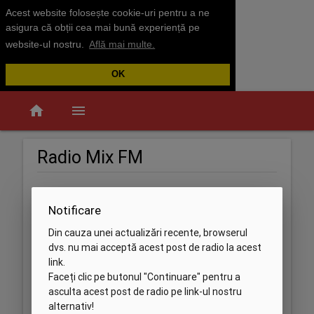
Acest website folosește cookie-uri pentru a ne
asigura că obții cea mai bună experiență pe
website-ul nostru.
Află mai multe.
OK
home
menu
Radio Mix FM
Notificare
Din cauza unei actualizări recente, browserul
dvs. nu mai acceptă acest post de radio la acest
link.
Faceți clic pe butonul "Continuare" pentru a
asculta acest post de radio pe link-ul nostru
alternativ!