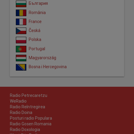
България
România
France
Česká
Polska
Portugal
Magyarország
Bosna i Hercegovina
Radio Petrecaretzu
WeRadio
Radio Reîntregirea
Radio Doina
Posturi radio Populara
Radio Gosen Romania
Radio Doxologia