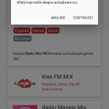
Aflați mai multe despre actualizare
aici
.
ANULARE
CONTINUAȚI
Partajează:
Populara
Manele
Dance
București
Asculta
Radio Mix FM
Romania cu muzica pe gustul
tau!
Kiss FM MiX
Populara, Dance, Top 40
Doar Internet
Radio Manele Mix