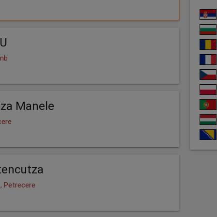
LU
Rnb
oza Manele
cere
tencutza
, Petrecere