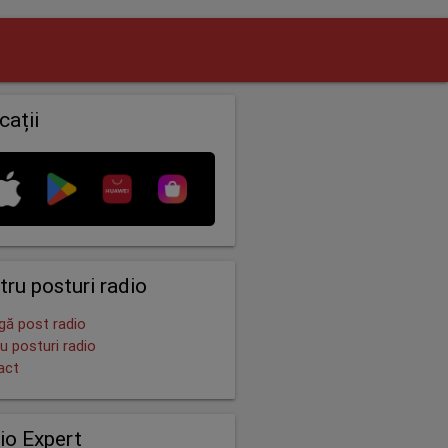
cații
tru posturi radio
ă post radio
u posturi radio
act
io Expert