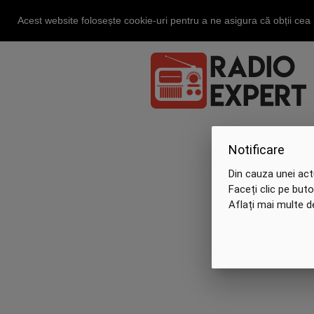
Acest website folosește cookie-uri pentru a ne asigura că obții ce
Notificare
Din cauza unei act
Faceți clic pe but
Aflați mai multe 