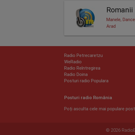
Romanii 
Manele, Dance
Arad
Radio Petrecaretzu
WeRadio
Radio Reîntregirea
Radio Doina
Posturi radio Populara
Posturi radio România
Poți asculta cele mai populare postu
© 2026 RadioEx