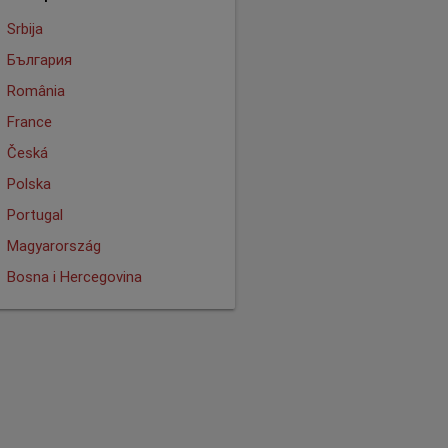
Srbija
България
România
France
Česká
Polska
Portugal
Magyarország
Bosna i Hercegovina