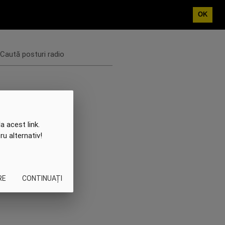
OK
Caută posturi radio
a acest link.
ru alternativ!
RE
CONTINUAȚI