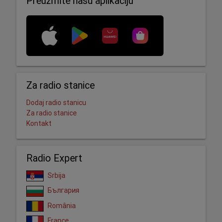
Preuzmite našu aplikaciju
Za radio stanice
Dodaj radio stanicu
Za radio stanice
Kontakt
Radio Expert
Srbija
България
România
France