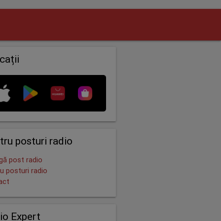
cații
tru posturi radio
ă post radio
u posturi radio
act
io Expert