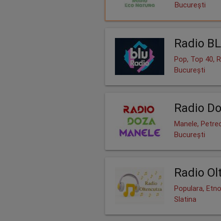
București
Radio B
Pop, Top 40, 
București
Radio D
Manele, Petre
București
Radio Ol
Populara, Etno
Slatina