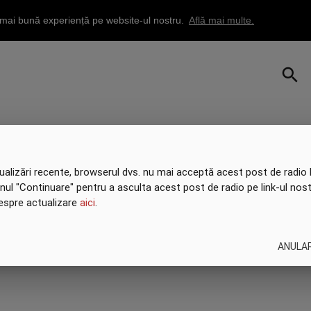
a mai bună experiență pe website-ul nostru.
Află mai multe.
search
ualizări recente, browserul dvs. nu mai acceptă acest post de radio l
onul "Continuare" pentru a asculta acest post de radio pe link-ul nost
despre actualizare
aici
.
ANULA