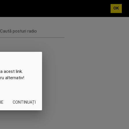
OK
Caută posturi radio
a acest link.
ru alternativ!
RE
CONTINUAȚI