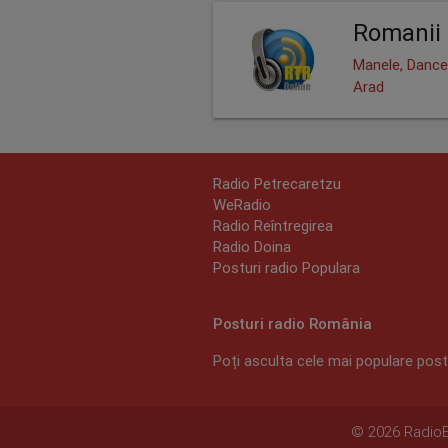
Romanii 
Manele, Dance
Arad
Radio Petrecaretzu
WeRadio
Radio Reîntregirea
Radio Doina
Posturi radio Populara
Posturi radio România
Poți asculta cele mai populare postu
© 2026 RadioEx