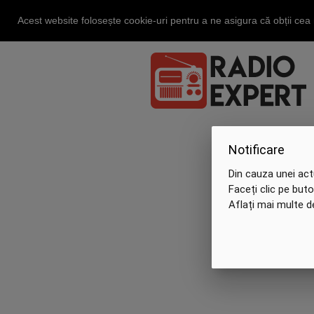
Acest website folosește cookie-uri pentru a ne asigura că obții ce
Notificare
Din cauza unei act
Faceți clic pe but
Aflați mai multe 