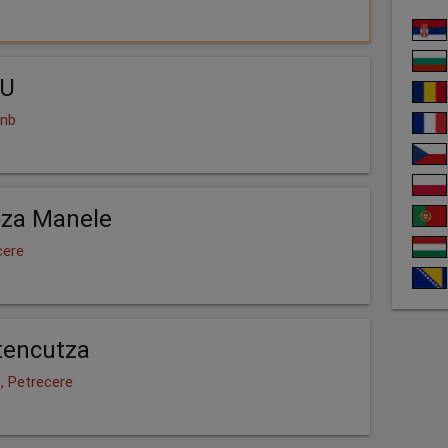
LU
Rnb
oza Manele
cere
tencutza
, Petrecere