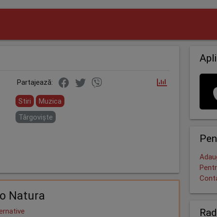
Apli
Partajează:
Stiri
Muzica
Târgoviște
Pen
Adaug
Pentr
Cont
o Natura
Rad
ernative