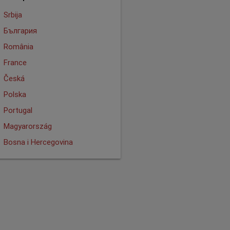
Srbija
България
România
France
Česká
Polska
Portugal
Magyarország
Bosna i Hercegovina