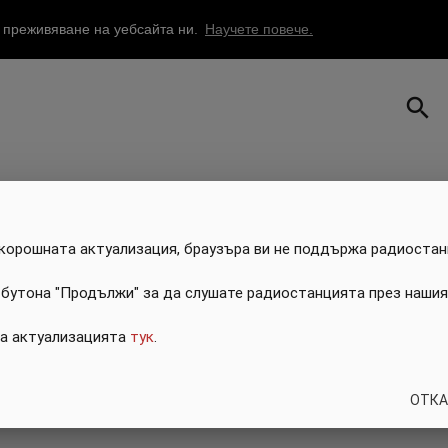
о преживяване на уебсайта ни.
Научете повече.
search
скорошната актуализация, браузъра ви не поддържа радиостан
 бутона "Продължи" за да слушате радиостанцията през нашия
за актуализацията
тук
.
ОТКА