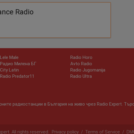
ance Radio
Lele Male
Radio Horo
Радио Милена БГ
Avto Radio
City Latin
Radio Jugomanija
Radio Predator11
Radio Ultra
ните радиостанции в България на живо чрез Radio Expert. Тър
ert. All rights reserved.
Privacy policy
/
Terms of Service
/
DM