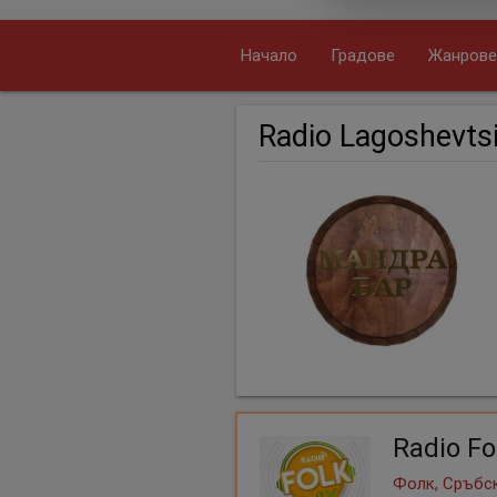
Начало
Градове
Жанрове
Radio Lagoshevts
Radio Fo
Фолк, Сръбск