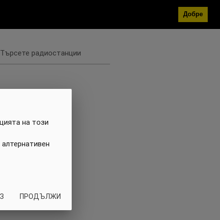
Добре
Търсете радиостанции
цията на този
 алтернативен
З
ПРОДЪЛЖИ