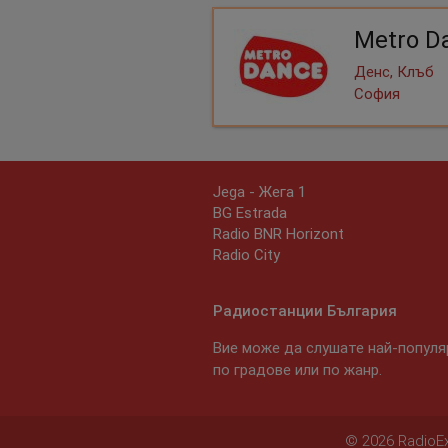
Metro D
Денс, Клъб
София
Jega - Жега 1
BG Estrada
Radio BNR Horizont
Radio City
Радиостанции България
Вие може да слушате най-популяр
по градове или по жанр.
© 2026 RadioExp