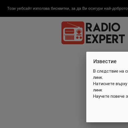
Този уебсайт използва бисквитки, за да Ви осигури най-доброт
Известие
В следствие на 
линк.
Натиснете върху
линк
Научете повече 