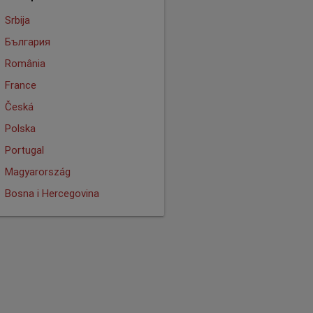
Srbija
България
România
France
Česká
Polska
Portugal
Magyarország
Bosna i Hercegovina