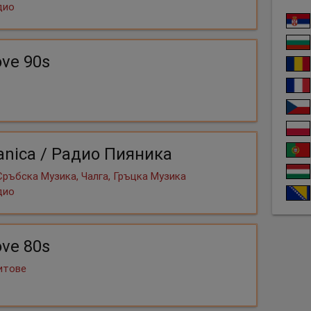
дио
ove 90s
ianica / Радио Пияника
Сръбска Музика, Чалга, Гръцка Музика
дио
ove 80s
Хитове