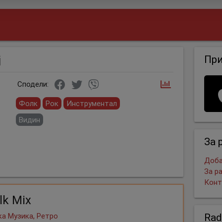
i
Пр
Сподели:
Фолк
Рок
Инструментал
Видин
За 
Доба
За р
Конт
lk Mix
Rad
а Музика, Ретро