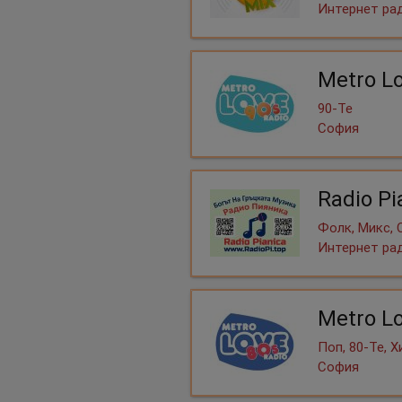
Интернет ра
Metro L
90-Те
София
Radio P
Фолк, Микс, 
Интернет ра
Metro L
Поп, 80-Те, 
София