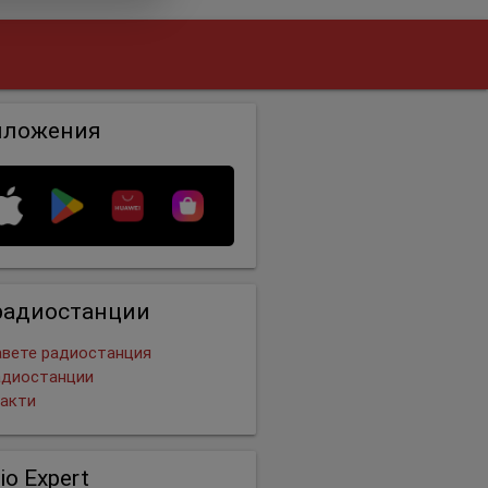
иложения
радиостанции
вете радиостанция
адиостанции
акти
io Expert