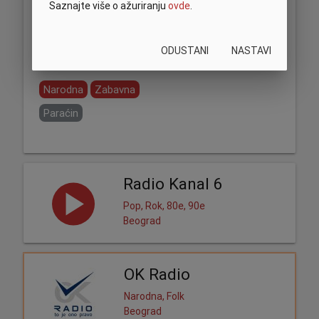
Saznajte više o ažuriranju
ovde
.
ODUSTANI
NASTAVI
Podeli:
Narodna
Zabavna
Paraćin
Radio Kanal 6
Pop, Rok, 80e, 90e
Beograd
OK Radio
Narodna, Folk
Beograd