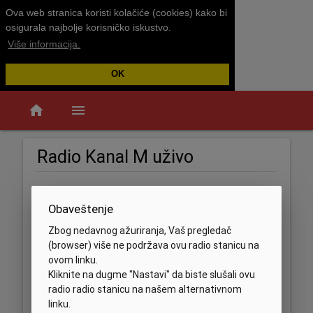
Ova web stranica koristi kolačiće (cookies) kako bi
osigurala najbolje korisničko iskustvo.
Više informacija.
OK
home
menu
Radio Kanal M uživo
Obaveštenje
Zbog nedavnog ažuriranja, Vaš pregledač
(browser) više ne podržava ovu radio stanicu na
ovom linku.
Kliknite na dugme "Nastavi" da biste slušali ovu
radio radio stanicu na našem alternativnom
linku.