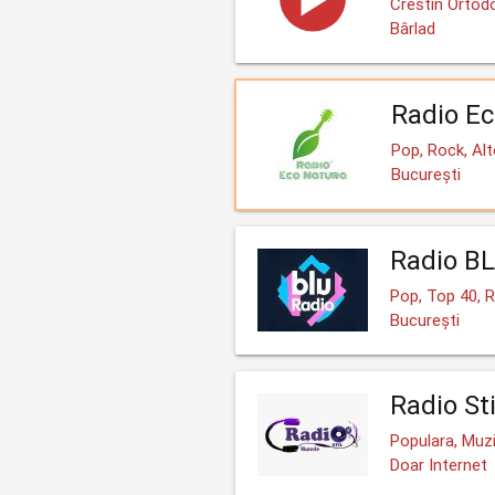
Crestin Ortodo
Bârlad
Radio Ec
Pop, Rock, Alt
București
Radio B
Pop, Top 40, 
București
Radio St
Populara, Muz
Doar Internet