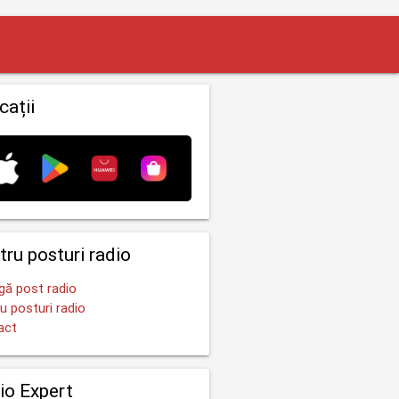
cații
tru posturi radio
ă post radio
u posturi radio
act
io Expert