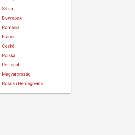
Srbija
България
România
France
Česká
Polska
Portugal
Magyarország
Bosna i Hercegovina