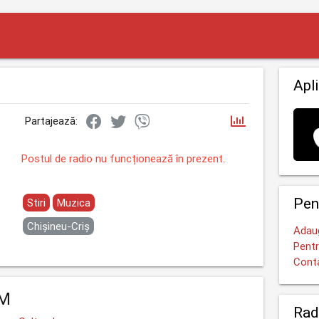
Apli
Partajează:
Postul de radio nu funcționează în prezent.
Pen
Stiri
Muzica
Chișineu-Criș
Adaug
Pentr
Cont
FM
Rad