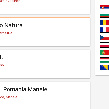
xe, Culturale
o Natura
ernative
LU
Rnb
il Romania Manele
ica, Manele