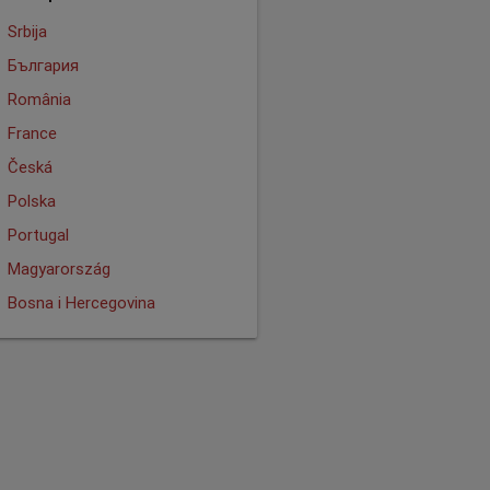
Srbija
България
România
France
Česká
Polska
Portugal
Magyarország
Bosna i Hercegovina