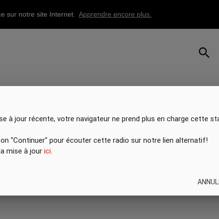
e sur notre site Internet.
Apprendre encore plus.
search
se à jour récente, votre navigateur ne prend plus en charge cette st
ton "Continuer" pour écouter cette radio sur notre lien alternatif!
 la mise à jour
ici
.
ANNUL