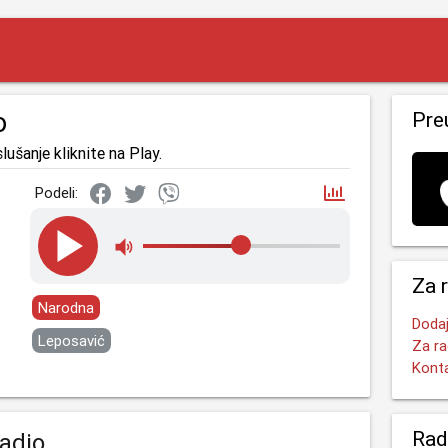
o
Pre
lušanje kliknite na Play.
Podeli:
Za 
Narodna
Dodaj
Leposavić
Za ra
Kont
Rad
adio