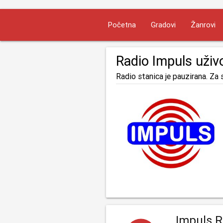
Početna
Gradovi
Žanrovi
Radio Impuls uživ
Radio stanica je pauzirana. Za s
Impuls R