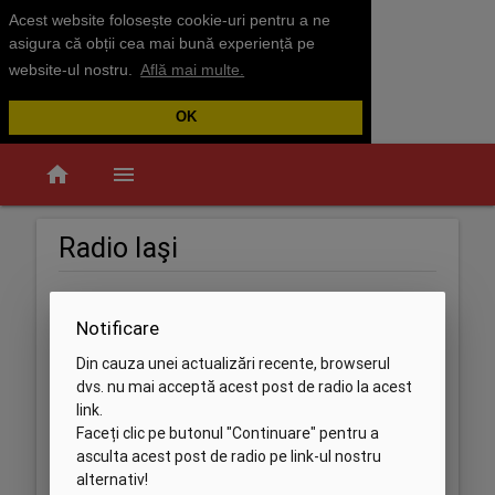
Acest website folosește cookie-uri pentru a ne
asigura că obții cea mai bună experiență pe
website-ul nostru.
Află mai multe.
OK
home
menu
Radio Iaşi
Notificare
Din cauza unei actualizări recente, browserul
dvs. nu mai acceptă acest post de radio la acest
link.
Faceți clic pe butonul "Continuare" pentru a
asculta acest post de radio pe link-ul nostru
alternativ!