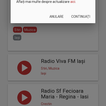
Aflați mai multe despre actualizare
aici
.
ANULARE
CONTINUAȚI
Partajează:
Stiri
Muzica
Iași
Radio Viva FM Iași
Stiri, Muzica
Iași
Radio Sf Fecioara
Maria - Regina - Iasi
Crestin