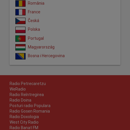
România
France
Česká
Polska
Portugal
Magyarország
Bosna i Hercegovina
Radio Petrecaretzu
WeRadio
Radio Reîntregirea
Radio Doina
Posturi radio Populara
Radio Gosen Romania
Radio Doxologia
West City Radio
Radio Banat FM