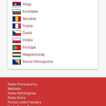
Srbija
България
România
France
Česká
Polska
Portugal
Magyarország
Bosna i Hercegovina
Radio Petrecaretzu
WeRadio
Radio Reîntregirea
Radio Doina
Posturi radio Populara