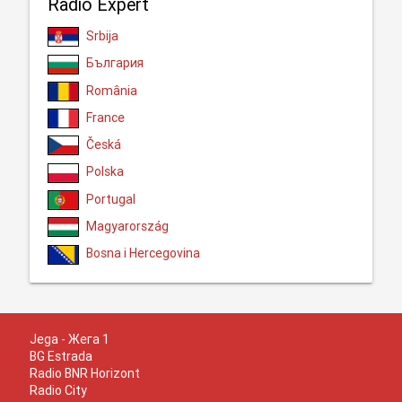
Radio Expert
Srbija
България
România
France
Česká
Polska
Portugal
Magyarország
Bosna i Hercegovina
Jega - Жега 1
BG Estrada
Radio BNR Horizont
Radio City