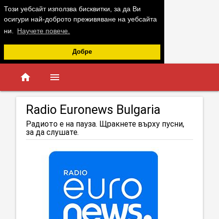
Този уебсайт използва бисквитки, за да Ви
осигури най-доброто преживяване на уебсайта
ни.
Научете повече.
Добре
home
menu
Radio Euronews Bulgaria
Радиото е на пауза. Щракнете върху пусни,
за да слушате.