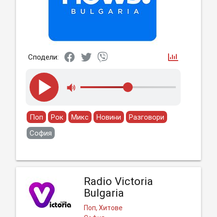
Сподели:
Поп
Рок
Микс
Новини
Разговори
София
Radio Victoria
Bulgaria
Поп, Хитове