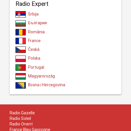
Radio Expert
Srbija
България
România
France
Česká
Polska
Portugal
Magyarország
Bosna i Hercegovina
Radio Gazelle
Radio Soleil
Radio Orient
France Bleu Gascogne