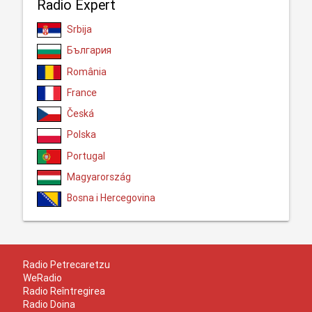
Radio Expert
Srbija
България
România
France
Česká
Polska
Portugal
Magyarország
Bosna i Hercegovina
Radio Petrecaretzu
WeRadio
Radio Reîntregirea
Radio Doina