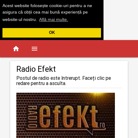
Acest website folosește cookie-uri pentru a ne
asigura că obții cea mai bună experiență pe
website-ul nostru.
Află mai multe.
OK
home
menu
Radio Efekt
Postul de radio este întrerupt. Faceți clic pe
redare pentru a asculta.