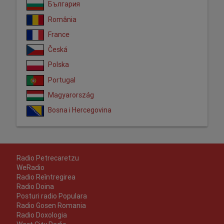
България
România
France
Česká
Polska
Portugal
Magyarország
Bosna i Hercegovina
Radio Petrecaretzu
WeRadio
Radio Reîntregirea
Radio Doina
Posturi radio Populara
Radio Gosen Romania
Radio Doxologia