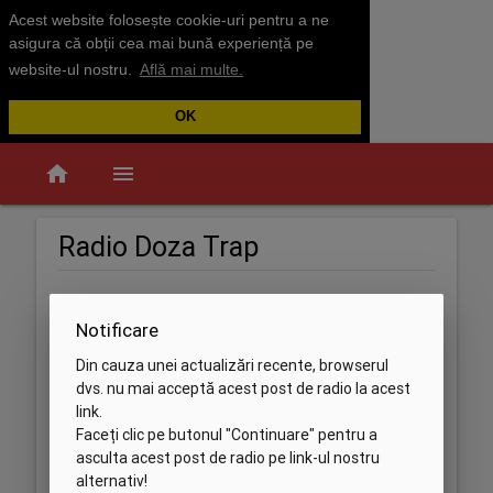
Acest website folosește cookie-uri pentru a ne
asigura că obții cea mai bună experiență pe
website-ul nostru.
Află mai multe.
OK
home
menu
Radio Doza Trap
Notificare
Din cauza unei actualizări recente, browserul
dvs. nu mai acceptă acest post de radio la acest
link.
Faceți clic pe butonul "Continuare" pentru a
asculta acest post de radio pe link-ul nostru
alternativ!