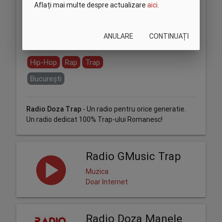
Aflați mai multe despre actualizare
aici
.
ANULARE
CONTINUAȚI
Partajează:
Hip-Hop
Rap
Trap
București
Radio Doza Trap
- Un radio pentru orice generatie.
Un radio dedicat 100% Trap-ului Romanesc!
Radio GMusic Trap
Muzica
Doar Internet
Radio Doza Manele