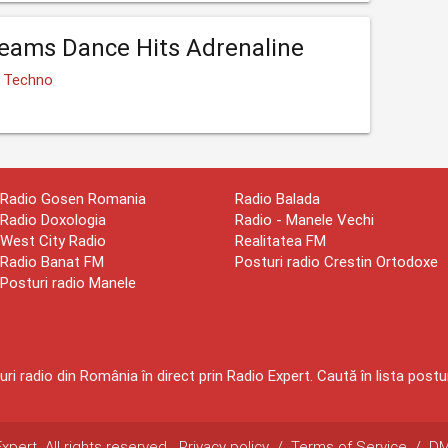
eams Dance Hits Adrenaline
, Techno
Radio Gosen Romania
Radio Balada
Radio Doxologia
Radio - Manele Vechi
West City Radio
Realitatea FM
Radio Banat FM
Posturi radio Crestin Ortodoxe
Posturi radio Manele
ri radio din România în direct prin Radio Expert. Caută în lista postur
pert. All rights reserved.
Privacy policy
/
Terms of Service
/
D