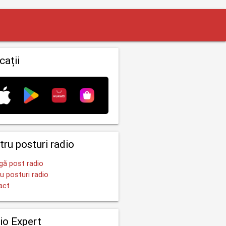
cații
tru posturi radio
ă post radio
u posturi radio
act
io Expert