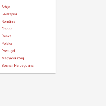
Srbija
България
România
France
Česká
Polska
Portugal
Magyarország
Bosna i Hercegovina