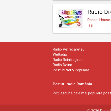
Radio Dr
Dance, House
Iași
Radio Petrecaretzu
WeRadio
Radio Reîntregirea
Radio Doina
Posturi radio Populara
Posturi radio România
Poți asculta cele mai populare postu
© 2026 RadioEx