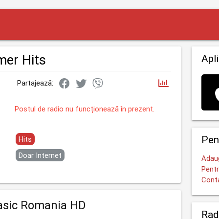
mer Hits
Apli
Partajează:
Postul de radio nu funcționează în prezent.
Pen
Hits
Doar Internet
Adaug
Pentr
Cont
asic Romania HD
Rad