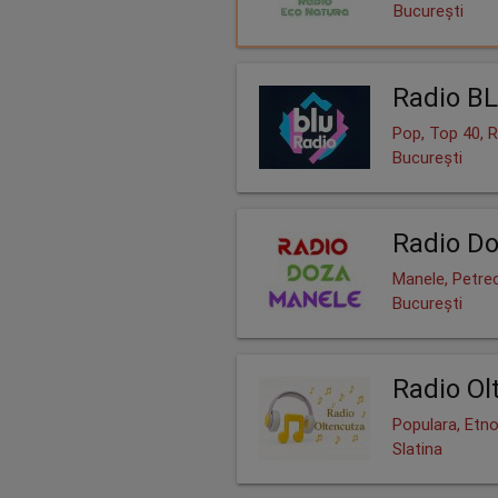
București
Radio B
Pop, Top 40, 
București
Radio D
Manele, Petre
București
Radio Ol
Populara, Etno
Slatina