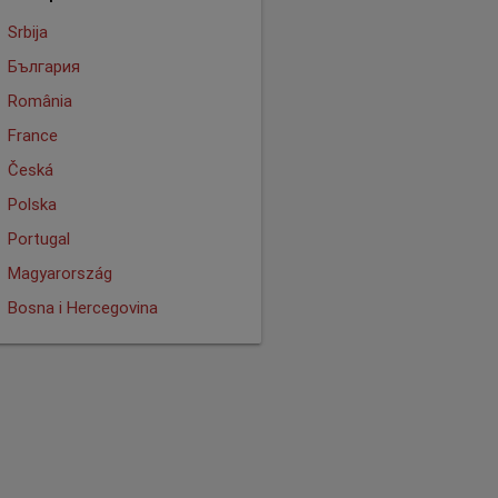
Srbija
България
România
France
Česká
Polska
Portugal
Magyarország
Bosna i Hercegovina