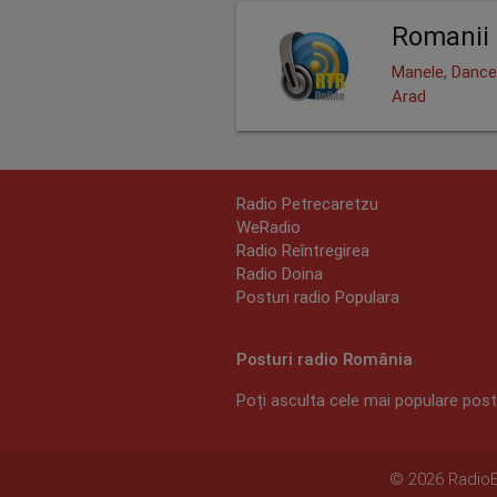
Romanii 
Manele, Dance
Arad
Radio Petrecaretzu
WeRadio
Radio Reîntregirea
Radio Doina
Posturi radio Populara
Posturi radio România
Poți asculta cele mai populare postu
© 2026 RadioEx