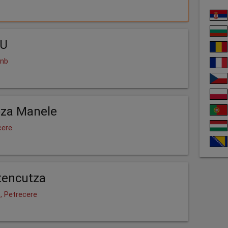
LU
Rnb
oza Manele
cere
tencutza
, Petrecere