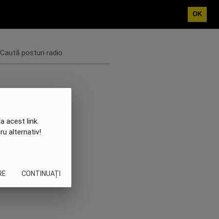
OK
Caută posturi radio
a acest link.
ru alternativ!
RE
CONTINUAȚI