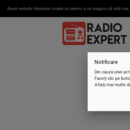
Acest website folosește cookie-uri pentru a ne asigura că obții ce
Notificare
Din cauza unei act
Faceți clic pe but
Aflați mai multe 