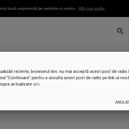
a mai bună experiență pe website-ul nostru.
Află mai multe.
search
ualizări recente, browserul dvs. nu mai acceptă acest post de radio l
onul "Continuare" pentru a asculta acest post de radio pe link-ul nost
despre actualizare
aici
.
ANULA