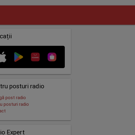
cații
tru posturi radio
ă post radio
u posturi radio
act
io Expert