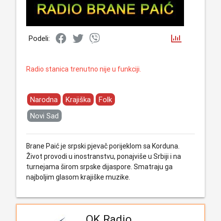
Podeli:
Radio stanica trenutno nije u funkciji.
Narodna
Krajiška
Folk
Novi Sad
Brane Paić je srpski pjevač porijeklom sa Korduna.
Život provodi u inostranstvu, ponajviše u Srbiji i na
turnejama širom srpske dijaspore. Smatraju ga
najboljim glasom krajiške muzike.
OK Radio