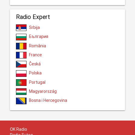
Radio Expert
Srbija
България
România
France
Česká
Polska
Portugal
Magyarország
Bosna i Hercegovina
OK Radio
Radio Futog