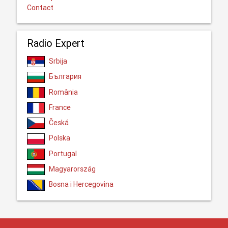
Contact
Radio Expert
Srbija
България
România
France
Česká
Polska
Portugal
Magyarország
Bosna i Hercegovina