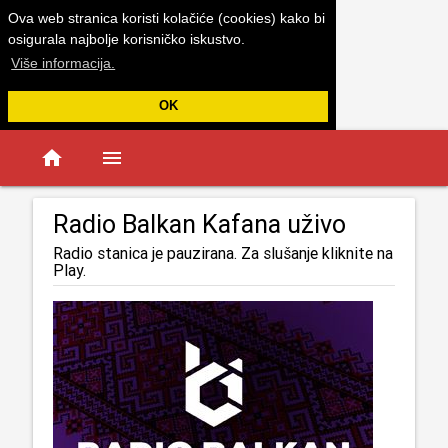
Ova web stranica koristi kolačiće (cookies) kako bi
osigurala najbolje korisničko iskustvo.
Više informacija.
OK
home
menu
Radio Balkan Kafana uživo
Radio stanica je pauzirana. Za slušanje kliknite na
Play.