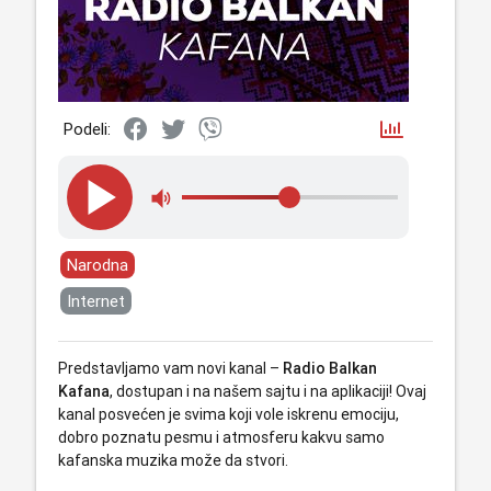
Podeli:
Narodna
Internet
Predstavljamo vam novi kanal –
Radio Balkan
Kafana
, dostupan i na našem sajtu i na aplikaciji! Ovaj
kanal posvećen je svima koji vole iskrenu emociju,
dobro poznatu pesmu i atmosferu kakvu samo
kafanska muzika može da stvori.