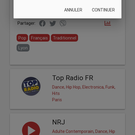
ANNULER
CONTINUER
Partager:
Pop
Français
Traditionnel
Lyon
Top Radio FR
Dance, Hip Hop, Electronica, Funk,
Hits
Paris
NRJ
Adulte Contemporain, Dance, Hip