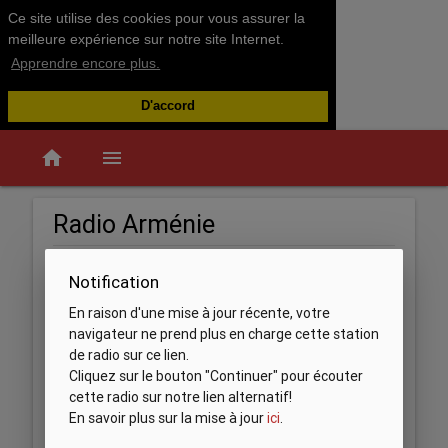
Ce site utilise des cookies pour vous assurer la
meilleure expérience sur notre site Internet.
Apprendre encore plus.
D'accord
home
menu
Radio Arménie
Notification
En raison d'une mise à jour récente, votre
navigateur ne prend plus en charge cette station
de radio sur ce lien.
Cliquez sur le bouton "Continuer" pour écouter
cette radio sur notre lien alternatif!
En savoir plus sur la mise à jour
ici
.