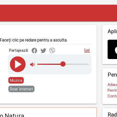
Apli
Faceți clic pe redare pentru a asculta.
Partajează:
Pen
Muzica
Adaug
Doar Internet
Pentr
Cont
Rad
o Natura