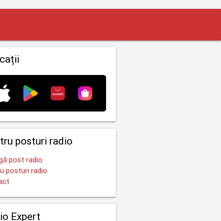
cații
tru posturi radio
ă post radio
u posturi radio
act
io Expert