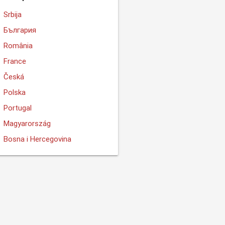
Srbija
България
România
France
Česká
Polska
Portugal
Magyarország
Bosna i Hercegovina