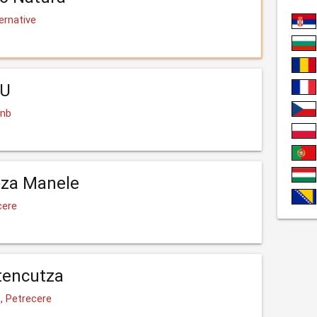
ernative
LU
Rnb
oza Manele
cere
tencutza
, Petrecere