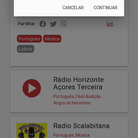
CANCELAR
CONTINUAR
Partilhar:
Português
Música
Lisboa
Rádio Horizonte
Açores Terceira
Português, Fácil Audição
Angra do Heroísmo
Radio Scalabitana
Português, Música