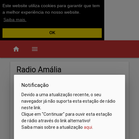
Este website utiliza cookies para garantir que tem
a melhor experiência no nosso website.
Saiba mais.
OK
home
menu
Radio Amália
Notificação
Devido a uma atualização recente, o seu
navegador já não suporta esta estação de rádio
neste link.
Clique em "Continuar" para ouvir esta estação
de rádio através do link alternativo!
Saiba mais sobre a atualização
aqui
.