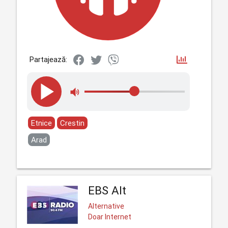
Partajează:
Etnice
Crestin
Arad
EBS Alt
Alternative
Doar Internet