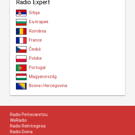
Radio Expert
Srbija
България
România
France
Česká
Polska
Portugal
Magyarország
Bosna i Hercegovina
Radio Petrecaretzu
WeRadio
Radio Reîntregirea
Radio Doina