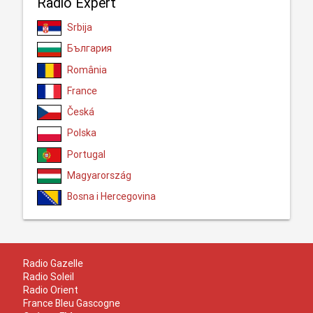
Radio Expert
Srbija
България
România
France
Česká
Polska
Portugal
Magyarország
Bosna i Hercegovina
Radio Gazelle
Radio Soleil
Radio Orient
France Bleu Gascogne