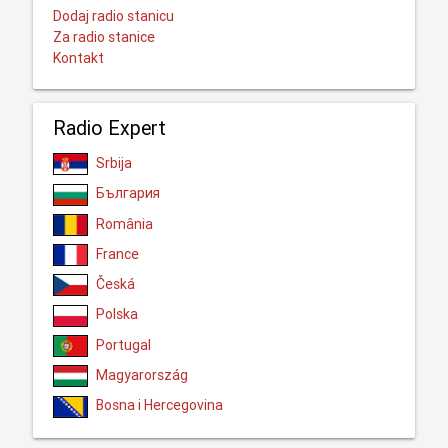
Dodaj radio stanicu
Za radio stanice
Kontakt
Radio Expert
Srbija
България
România
France
Česká
Polska
Portugal
Magyarország
Bosna i Hercegovina