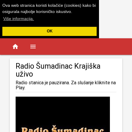
Ova web stranica koristi kolačiće (cookies) kako bi
osigurala najbolje korisničko iskustvo.
Više informacija.
OK
home
menu
Radio Šumadinac Krajiška
uživo
Radio stanica je pauzirana. Za slušanje kliknite na
Play.