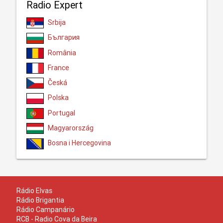
Radio Expert
Srbija
България
România
France
Česká
Polska
Portugal
Magyarország
Bosna i Hercegovina
Rádio Elvas
Rádio Brigantia
Rádio Campanário
RCB - Radio Cova da Beira