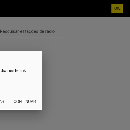
OK
Pesquisar estações de rádio
io neste link.
AR
CONTINUAR