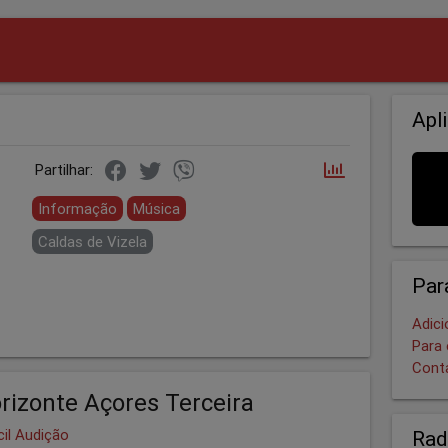
Apl
Partilhar:
Informação
Música
Caldas de Vizela
Par
Adici
Para 
Cont
rizonte Açores Terceira
cil Audição
Rad