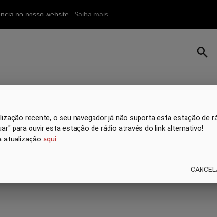
iência no nosso website.
Saiba mais.
search
ização recente, o seu navegador já não suporta esta estação de rád
ar" para ouvir esta estação de rádio através do link alternativo!
a atualização
aqui
.
CANCEL