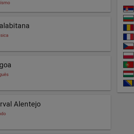
oísmo
alabitana
sica
agoa
uguês
rval Alentejo
ndo