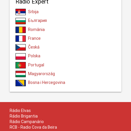
Radio Expert
Srbija
България
România
France
Česká
Polska
Portugal
Magyarország
Bosna i Hercegovina
Rádio Elvas
Rádio Brigantia
Rádio Campanário
RCB - Radio Cova da Beira