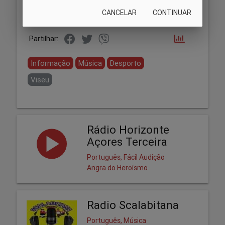
CANCELAR
CONTINUAR
Partilhar:
Informação
Música
Desporto
Viseu
Rádio Horizonte
Açores Terceira
Português, Fácil Audição
Angra do Heroísmo
Radio Scalabitana
Português, Música