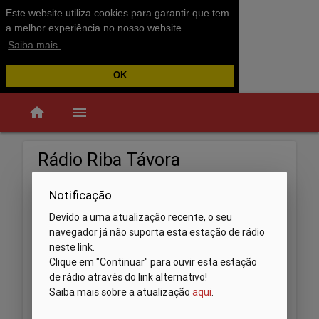
Este website utiliza cookies para garantir que tem
a melhor experiência no nosso website.
Saiba mais.
OK
home
menu
Rádio Riba Távora
Notificação
Devido a uma atualização recente, o seu
navegador já não suporta esta estação de rádio
neste link.
Clique em "Continuar" para ouvir esta estação
de rádio através do link alternativo!
Saiba mais sobre a atualização
aqui
.