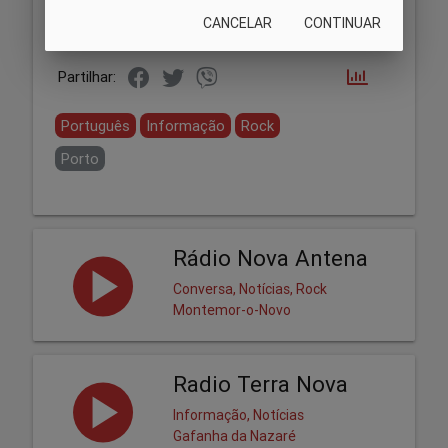
CANCELAR
CONTINUAR
Partilhar:
Português
Informação
Rock
Porto
Rádio Nova Antena
Conversa, Notícias, Rock
Montemor-o-Novo
Radio Terra Nova
Informação, Notícias
Gafanha da Nazaré