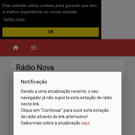
Este website utiliza cookies para garantir que tem
a melhor experiência no nosso website.
Saiba mais.
OK
home
menu
Rádio Nova
Notificação
Devido a uma atualização recente, o seu
navegador já não suporta esta estação de rádio
neste link.
Clique em "Continuar" para ouvir esta estação
de rádio através do link alternativo!
Saiba mais sobre a atualização
aqui
.