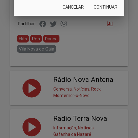
CANCELAR
CONTINUAR
Partilhar:
Hits
Pop
Dance
Vila Nova de Gaia
Rádio Nova Antena
Conversa, Notícias, Rock
Montemor-o-Novo
Radio Terra Nova
Informação, Notícias
Gafanha da Nazaré