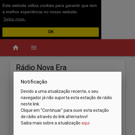
Este website utiliza cookies para garantir que tem
a melhor experiência no nosso website.
Saiba mais.
OK
home
menu
Rádio Nova Era
Notificação
Devido a uma atualização recente, o seu
navegador já não suporta esta estação de rádio
neste link.
Clique em "Continuar" para ouvir esta estação
de rádio através do link alternativo!
Saiba mais sobre a atualização
aqui
.