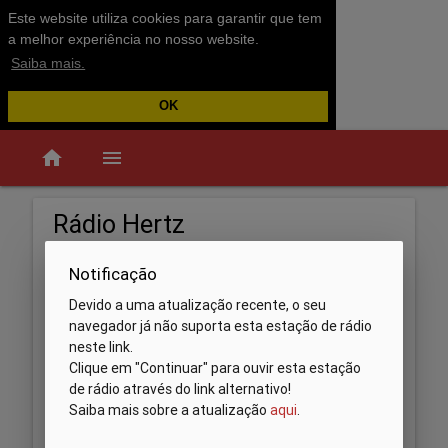
Este website utiliza cookies para garantir que tem
a melhor experiência no nosso website.
Saiba mais.
OK
home
menu
Rádio Hertz
Notificação
Devido a uma atualização recente, o seu
navegador já não suporta esta estação de rádio
neste link.
Clique em "Continuar" para ouvir esta estação
de rádio através do link alternativo!
Saiba mais sobre a atualização
aqui
.