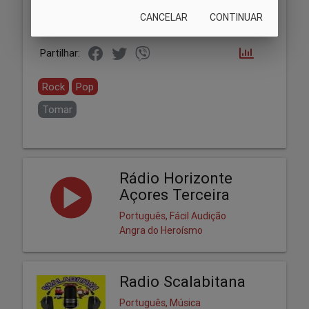
CANCELAR
CONTINUAR
Partilhar:
Rock
Pop
Tomar
Rádio Horizonte
Açores Terceira
Português, Fácil Audição
Angra do Heroísmo
Radio Scalabitana
Português, Música