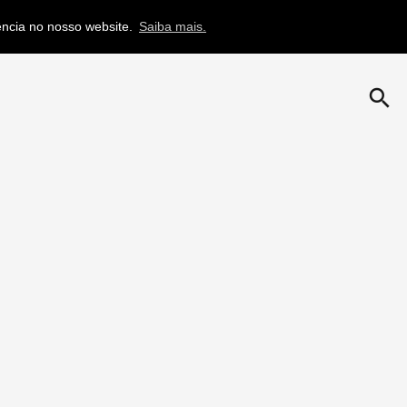
iência no nosso website.
Saiba mais.
search