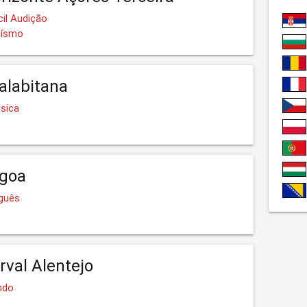
cil Audição
oísmo
alabitana
sica
agoa
uguês
rval Alentejo
ndo