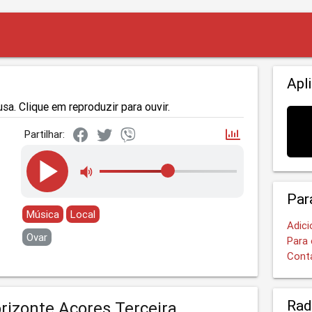
Apl
sa. Clique em reproduzir para ouvir.
Partilhar:
Par
Música
Local
Adici
Ovar
Para 
Cont
Rad
rizonte Açores Terceira