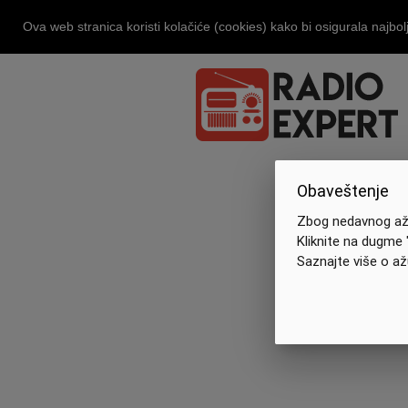
Ova web stranica koristi kolačiće (cookies) kako bi osigurala najbol
Obaveštenje
Zbog nedavnog ažu
Kliknite na dugme 
Saznajte više o až