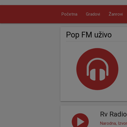
Početna
Gradovi
Žanrovi
Pop FM uživo
Rv Radio
Narodna, Izvor