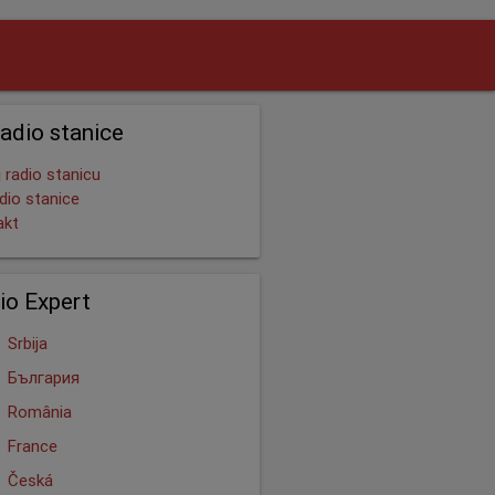
radio stanice
 radio stanicu
dio stanice
akt
io Expert
Srbija
България
România
France
Česká