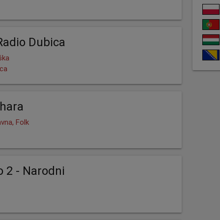
 Radio Dubica
ška
ica
ehara
vna, Folk
o 2 - Narodni