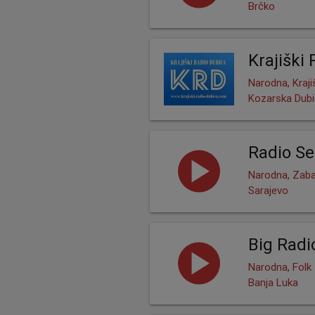
Brčko
Krajiški
Narodna, Kraji
Kozarska Dub
Radio S
Narodna, Zaba
Sarajevo
Big Radi
Narodna, Folk
Banja Luka