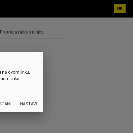
OK
Pretraga radio stanica
 na ovom linku.
vnom linku.
STANI
NASTAVI