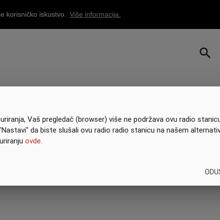
je korisničko iskustvo.
Više informacija.
search
riranja, Vaš pregledač (browser) više ne podržava ovu radio stanicu
"Nastavi" da biste slušali ovu radio radio stanicu na našem alternati
uriranju
ovde
.
ODU