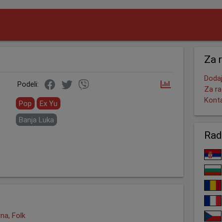
Za 
Dodaj
Podeli:
Za ra
Kont
Pop
Ex Yu
Banja Luka
Rad
na, Folk